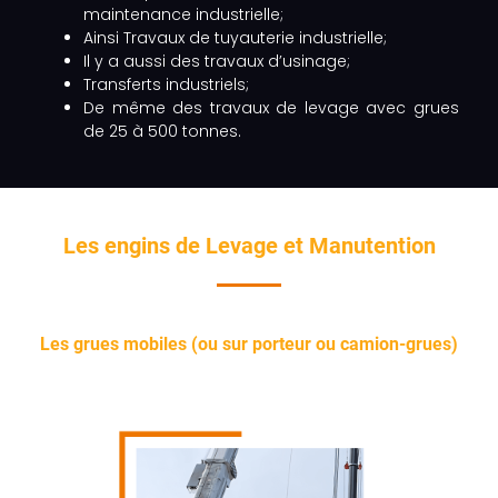
maintenance industrielle;
Ainsi Travaux de tuyauterie industrielle;
Il y a aussi des travaux d’usinage;
Transferts industriels;
De même des travaux de levage avec grues
de 25 à 500 tonnes.
Les engins de Levage et Manutention
Les grues mobiles (ou sur porteur ou camion-grues)